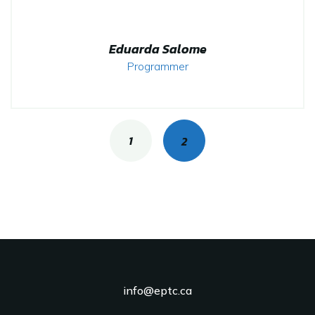
Eduarda Salome
Programmer
Posts
1
2
navigation
info@eptc.ca